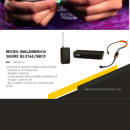
MICRO
INALÁMBRICO
SHURE
BLX14E/SM31
Ref:
EM08900.00
Incorpora
la
diadema
especial
para
Fitness.
• Frecuencia
de
banda
UHF.
• Receptor
diversity.
• 12
frecuencias
seleccionables
mediante
IR.
• Incluye
2
baterías
AA.
• No
incorpora
el
cable
de
conexión
para
micro.
www.aerobicyfitness.com