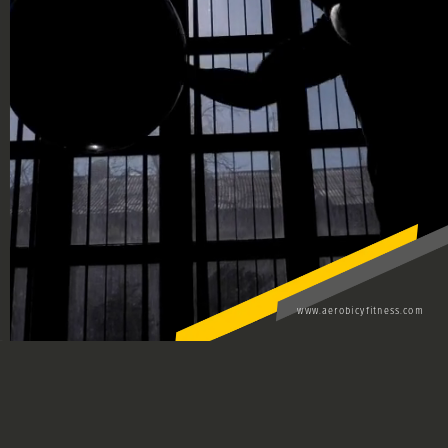
www.aerobicyfitness.com