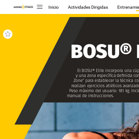
Inicio
Actividades Dirigidas
Entrenamie
BOSU®
El
BOSU®
Elite
incorpora
una
cúp
y
una
zona
específica
definida
co
Zone”
para
establecer
la
técnica
co
realizan
ejercicios
atléticos
avanzado
Peso
máximo
del
usuario:
181
kg.
Incl
manual
de
instrucciones.