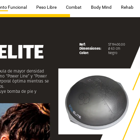
nto Funcional
Peso Libre
Combat
Body Mind
Rehab
ELITE
Ref:
ST19400.00
Dimensiones:
ø
63
cm
Color:
Negro
ula
de
mayor
densidad
mo
“Power
Line”
y
“Power
rporal
óptima
mientras
se
s.
uye
bomba
de
pie
y