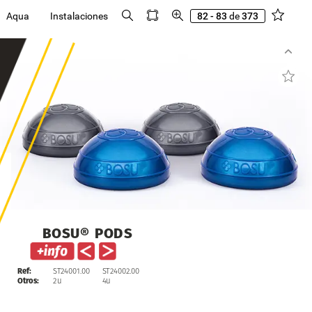
Aqua
Instalaciones
82 - 83
de
373
BOSU®
PODS
ST24001.00
ST24002.00
Ref:
2u
4u
Otros: