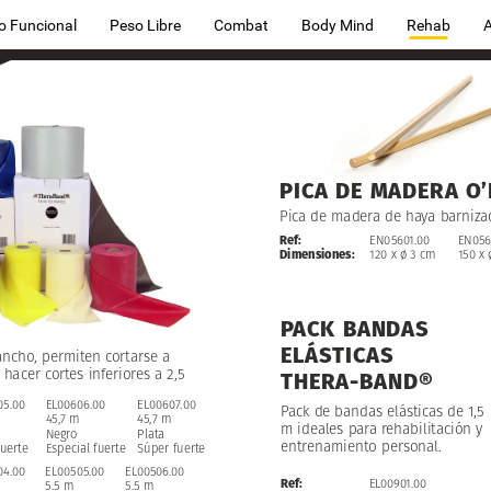
o Funcional
Peso Libre
Combat
Body Mind
Rehab
PICA
DE
MADERA
O’
Pica
de
madera
de
haya
barniza
Ref:
EN05601.00
EN056
Dimensiones:
120
x
ø
3
cm
150
x
PACK
BANDAS
ELÁSTICAS
ancho,
permiten
cortarse
a
hacer
cortes
inferiores
a
2,5
THERA-BAND®
EL00606.00
EL00607.00
EL00607.00
05.00
Pack
de
bandas
elásticas
de
1,5
45,7
m
45,7
45,7
m
m
m
ideales
para
rehabilitación
y
Negro
Plata
Plata
entrenamiento
personal.
Especial
fuerte
Súper
Súper
fuerte
fuerte
fuerte
EL00506.00
04.00
EL00505.00
Ref:
EL00901.00
5.5
m
5.5
m