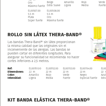
Rojo
Beige
Amarillo
Verde
Oro
Media
Extra
Suave
Ligera
Fuerte
Máximo
fuerte
EL00507.00
EL00508.00
5.5
m
5.5
m
Plata
Oro
Súper
fuerte
Máxima
fuerte
ROLLO
SIN
LÁTEX
THERA-BAND®
Las
bandas
Thera-Band®
sin
látex
proporcionan
la
misma
calidad
que
las
originales
sin
el
inconveniente
de
las
alergias.
Las
bandas
se
pueden
cortar
en
diferentes
longitudes.
Para
asegurar
su
funcionalidad
se
recomienda
no
hacer
cortes
inferiores
a
2,5
metros.
Ref:
EL00701.00
EL00702.00
EL00703.00
EL00704.00
EL00
Dimensiones:
22
m
22
m
22
m
22
m
22
Color:
Amarillo
Rojo
Verde
Negro
Azul
Intensidad:
Ligera
Media
Fuerte
Especial
fuerte
Extr
KIT
BANDA
ELÁSTICA
THERA-BAND®