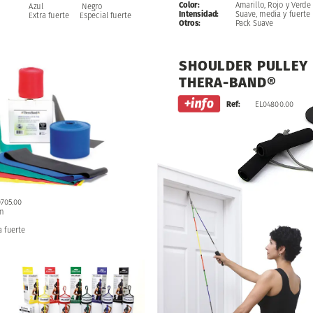
Color:
Amarillo,
Rojo
y
Verde
Negro
Azul
Intensidad:
Suave,
media
y
fuerte
Especial
fuerte
Extra
fuerte
Otros:
Pack
Suave
SHOULDER
PULLEY
THERA-BAND®
Ref:
EL04800.00
705.00
m
a
fuerte