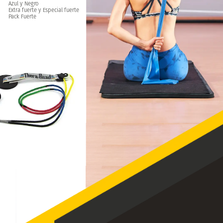
Azul
y
Negro
Extra
fuerte
y
Especial
fuerte
Pack
Fuerte