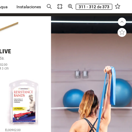
Aqua
Instalaciones
311 - 312
de
373
LIVE
da.
02.00
ø
3
cm
EL00902.00