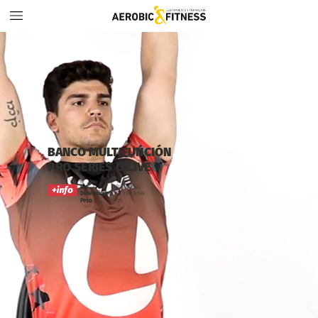
BANCO
MULTIFUNCIÓN
PRO
SERIES
O’LIVE
PL34100.00
Ref.
64
x
53
x
106
Dimensiones:
cm
Peso: