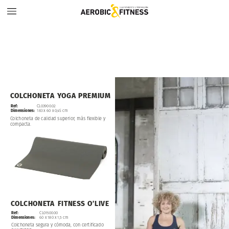
COLCHONETA
YOGA
PREMIUM
Ref:
CL03900.02
Dimensiones:
183
x
60
x
0,45
cm
Colchoneta
de
calidad
superior,
más
flexible
y
compacta.
COLCHONETA
FITNESS
O’LIVE
CL01500.00
Ref:
60
x
180
x
1,5
cm
Dimensiones:
Colchoneta
segura
y
cómoda,
con
certificado