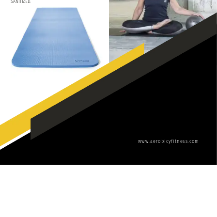
SANITIZED.
www.aerobicyfitness.com