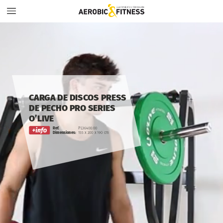
CARGA
DE
DISCOS
PRESS
DE
PECHO
PRO
SERIES
O’LIVE
Ref.
PL36400.00
Dimensiones:
155
x
200
x
190
cm