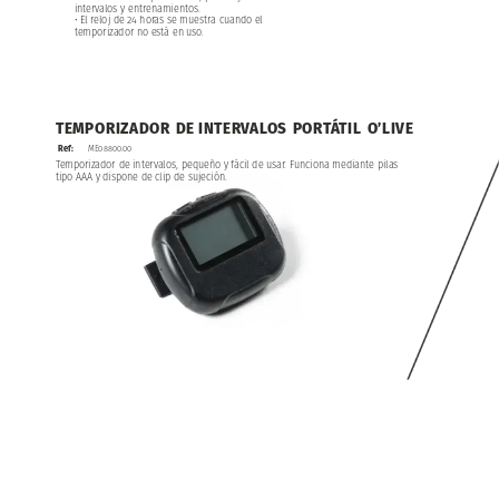
intervalos
y
entrenamientos.
•
El
reloj
de
24
horas
se
muestra
cuando
el
temporizador
no
está
en
uso.
TEMPORIZADOR
DE
INTERVALOS
PORTÁTIL
O’LIVE
Ref:
ME08800.00
Temporizador
de
intervalos,
pequeño
y
fácil
de
usar.
Funciona
mediante
pilas
tipo
AAA
y
dispone
de
clip
de
sujeción.