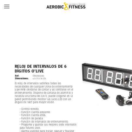
RELOJ
DE
INTERVALOS
DE
6
DÍGITOS
O’LIVE
Ref:
EN50500.00
Dimensiones:
4
x
71
x
16
cm
El
reloj
de
intervalos
satisface
todas
las
necesidades
de
cualquier
zona
de
entrenamiento
y
permite
olvidarse
de
contar
y
así
centrarse
en
el
entrenamiento.
Dispone
de
carcasa
de
aluminio
y
necesita
una
toma
de
220
V;
puede
colgarse
en
la
pared
permitiendo
mostrar
las
luces
LED
con
un
ángulo
de
180º
para
mayor
visión.
•
Control
remoto.
•
Función
cuenta
adelante.
•
Función
cuenta
atrás.
•
Función
de
parada.
•
Función
de
intervalos
de
entrenamiento.
•
Programa
y
guarda
sus
mejores
siete
intervalos
para
futuros
usos.
•
Alarma
audible
para
iniciar,
pausar
y
finalizar