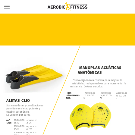
MANOPLAS
ACUÁTICAS
ANATÓMICAS
Forma
ergonómica
cóncava
para
mejorar
la
estabilidad.
Indispensables
para
incrementar
la
resistencia.
Colores
surtidos.
Ref:
AQ08101.00
AQ08102.00
AQ08103.00
Dimensiones:
13
x
18
cm
14,5
x
20
cm
16
x
22
cm
Talla:
S
M
L
ALETAS
CLIO
Sus
nervaduras
y
canalizaciones
permiten
un
aleteo
potente
y
estable.
Color
único.
Se
venden
por
pares.
AQ07601.00
AQ07602.00
Ref:
33-34
35-36
Talla:
AQ07603.00
AQ07604.00
37-38
39-40
AQ07605.00
AQ07606.00