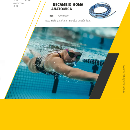
41-42
43-44
AQ07607.00
RECAMBIO
GOMA
45-46
ANATÓMICA
Ref:
AQ08200.00
Recambio
para
las
manoplas
anatómicas.
www.aerobicyfitness.com