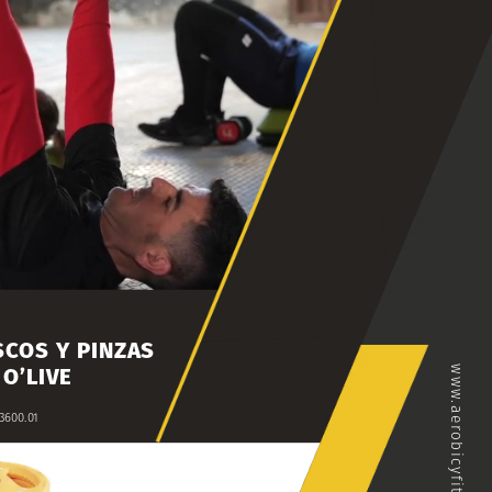
SCOS
Y
PINZAS
O’LIVE
www.aerobicyfitness.com
3600.01