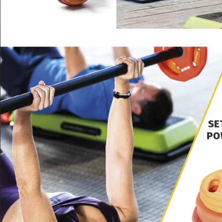
anilla
central
en
PVC.
Estos
dis
para
evitar
que
rueden
por
el
ya
que
permiten
un
fácil
agarr
específico.
SET
COMPLETO
2
discos
de
1.25
Kg
2
discos
de
2.5
Kg
2
discos
de
5
Kg
1
barra
básica
o
regular
2
pinzas
de
sujeción
de
D3
c
SE
PO