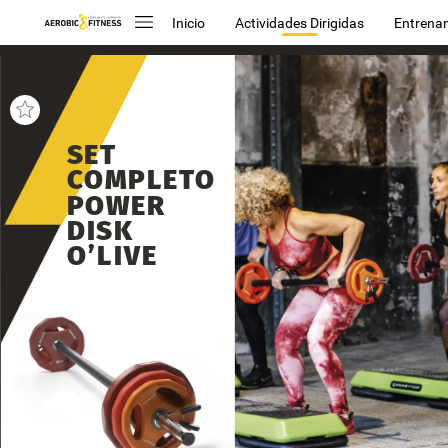
Inicio
Actividades Dirigidas
Entrena
SET
COMPLETO
POWER
DISK
O’LIVE
El
set
Power
Disk
ahora
viene
dos
versiones:
una
con
barra
b
barra
regular.
Ambas
están
com
de
hierro
recubiertos
por
una