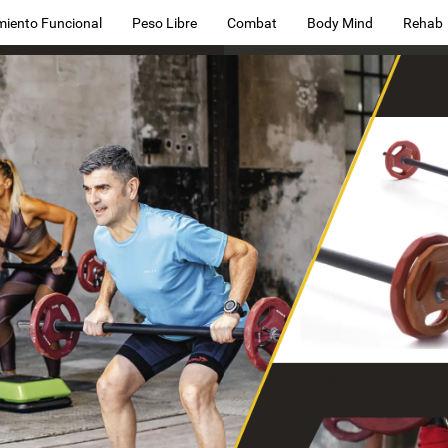
miento Funcional
Peso Libre
Combat
Body Mind
Rehab
X
en
ásica
y
otra
con
puestas
de
discos
capa
de
goma
y