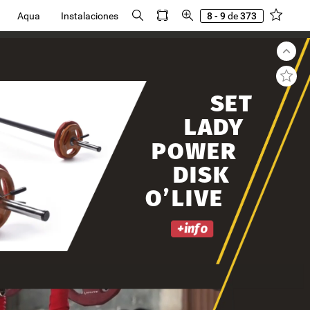
Aqua
Instalaciones
8 - 9
de
373
SET
LADY
POWER
DISK
O’LIVE