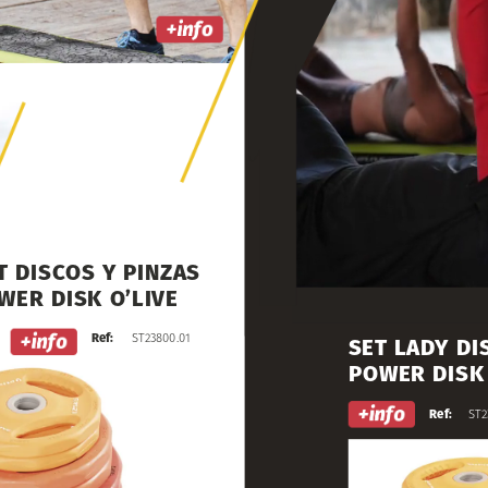
cos
tienen
un
diseño
suelo.
Ergonómicos,
e
para
un
trabajo
m
T
DISCOS
Y
PINZAS
WER
DISK
O’LIVE
Ref:
ST23800.01
SET
LADY
DI
POWER
DISK
Ref:
ST2