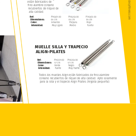
www.aerobicyfitness.com
están
fabricados
de
fino
alambre
coreano
recubiertos
de
níquel
de
alta
calidad.
Ref:
PI16201.00
PI16202.00
PI16203.00
Dimensiones:
64
cm
64
cm
64
cm
Color:
Amarillo
Púrpura
Rojo
Intensidad:
Muy
Ligero
Medio
Fuerte
MUELLE
SILLA
Y
TRAPECIO
ALIGN-PILATES
PI16301.00
PI16302.00
Ref:
47
cm
47
cm
Dimensiones:
Verde
Negro
Color:
Fuerte
Muy
Fuerte
Intensidad:
Todos
los
muelles
Align
están
fabricados
de
fino
alambre
coreano
recubiertos
de
níquel
de
alta
calidad.
Apto
solamente
para
la
silla
y
el
trapecio
Align
Pilates.
(Argolla
pequeña).