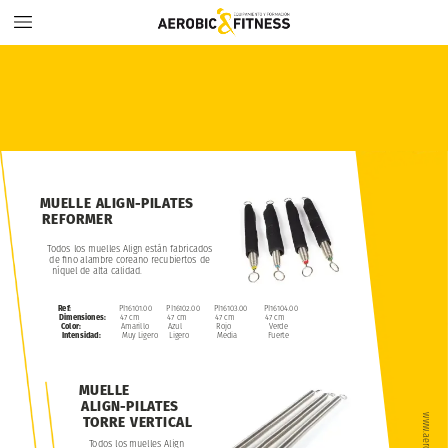
MUELLE
ALIGN-PILATES
REFORMER
Todos
los
muelles
Align
están
fabricados
de
fino
alambre
coreano
recubiertos
de
níquel
de
alta
calidad.
Ref:
PI16101.00
PI16102.00
PI16103.00
PI16104.00
Dimensiones:
47
cm
47
cm
47
cm
47
cm
Color:
Amarillo
Azul
Rojo
Verde
Intensidad:
Muy
Ligero
Ligero
Media
Fuerte
MUELLE
ALIGN-PILATES
TORRE
VERTICAL
Todos
los
muelles
Align