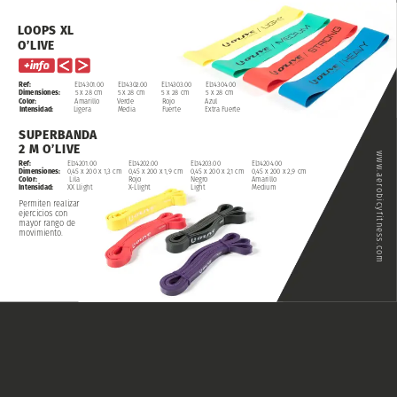
LOOPS
XL
O’LIVE
Ref:
EL14301.00
EL14302.00
EL14303.00
EL14304.00
Dimensiones:
5
x
28
cm
5
x
28
cm
5
x
28
cm
5
x
28
cm
Color:
Amarillo
Verde
Rojo
Azul
Intensidad:
Ligera
Media
Fuerte
Extra
Fuerte
SUPERBANDA
2
M
O’LIVE
www.aerobicyfitness.com
EL14202.00
EL14203.00
EL14204.00
Ref:
EL14201.00
0,45
x
200
x
1,9
cm
0,45
x
200
x
2,1
cm
0,45
x
200
x
2,9
cm
Dimensiones:
0,45
x
200
x
1,3
cm
Rojo
Negro
Amarillo
Color:
Lila
X-Llight
Light
Medium
Intensidad:
XX
Llight
Permiten
realizar
ejercicios
con
mayor
rango
de
movimiento.