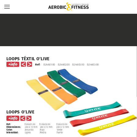
LOOPS
TÉXTIL
O’LIVE
Ref:
EL14601.00
EL14602.00
EL14603.00
EL14603.00
LOOPS
O’LIVE
Ref:
EL06201.00
EL06202.00
EL06203.00
Dimensiones:
280
x
13
mm
280
x
13
mm
280
x
13
mm
Color:
Amarillo
Rojo
Verde
Intensidad:
Ligera
Media
Fuerte